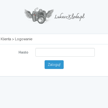
LukaszKloda.pl
a Klienta > Logowanie
Hasło
Zaloguj!